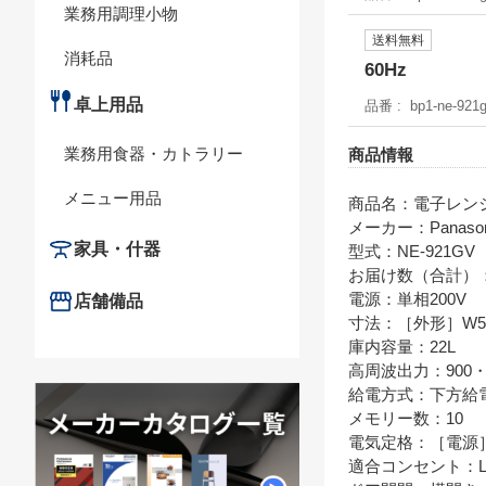
業務用調理小物
送料無料
消耗品
60Hz
卓上用品
品番
bp1-ne-921g
業務用食器・カトラリー
商品情報
メニュー用品
商品名：電子レンジ
メーカー：Panason
家具・什器
型式：NE-921GV
お届け数（合計）
電源：単相200V
店舗備品
寸法：［外形］W510×
庫内容量：22L
高周波出力：900・4
給電方式：下方給
メモリー数：10
電気定格：［電源］L
適合コンセント：Lバー