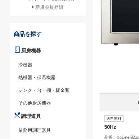
新規会員登録
商品を探す
厨房機器
冷機器
熱機器・保温機器
シンク・台・棚・板金類
その他厨房機器
調理道具
送料無料
50Hz
業務用調理器具
品番
bp1-ne-921g