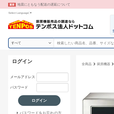
地震にともなう配送の遅延について
重要
Select Language
▼
サイト内検索
ログイン
全商品
厨房機器
メールアドレス
パスワード
ログイン
パスワードをお忘れの方