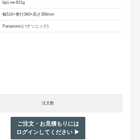
bp1-ne-921g
幅510×奥行360×高さ306mm
Panasonic(パナソニック)
注文数
ご注文・お見積もりには
ログインしてください ▶