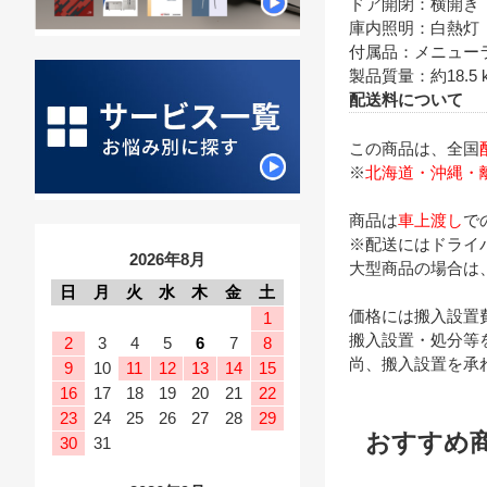
ドア開閉：横開き
庫内照明：白熱灯
付属品：メニュー
製品質量：約18.5 
配送料について
この商品は、全国
※
北海道・沖縄・
商品は
車上渡し
で
※配送にはドライ
2026年8月
大型商品の場合は
日
月
火
水
木
金
土
価格には搬入設置
1
搬入設置・処分等
2
3
4
5
6
7
8
尚、搬入設置を承
9
10
11
12
13
14
15
16
17
18
19
20
21
22
23
24
25
26
27
28
29
おすすめ
30
31