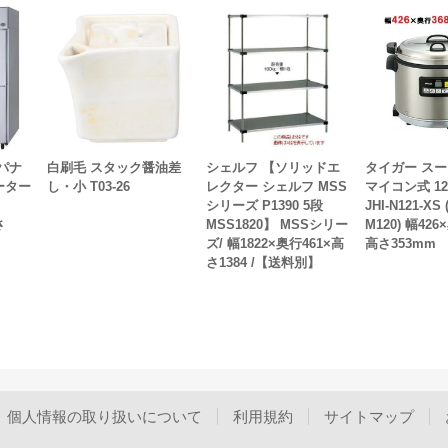
【パナ
白刷毛 スタック醤油差
シェルフ 【ソリッドエ
タイガー ス
ーター
し・小 T03-26
レクター シェルフ MSS
マイコン式 1
シリーズ P1390 5段
JHI-N121-XS 
さ
MSS1820】 MSSシリー
M120) 幅426
ズ/ 幅1822×奥行461×高
高さ353mm
さ1384 /【送料別】
個人情報の取り扱いについて
利用規約
サイトマップ