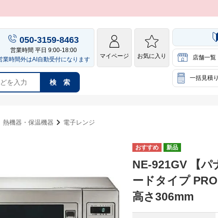
050-3159-8463
営業時間 平日 9:00-18:00
マイページ
お気に入り
店舗一覧
営業時間外はAI自動受付になります
一括見積
検 索
熱機器・保温機器
電子レンジ
新品
NE-921GV
ードタイプ PRO
高さ306mm