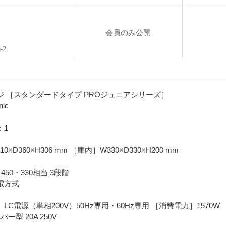
会員のみ公開
-2
 ［スタンダードタイプ PROジュニアシリーズ］
ic
：1
D360×H306 mm ［庫内］W330×D330×H200 mm
50・330相当 3段階
電方式
C電源（単相200V）50Hz専用・60Hz専用 ［消費電力］1570W
型 20A 250V