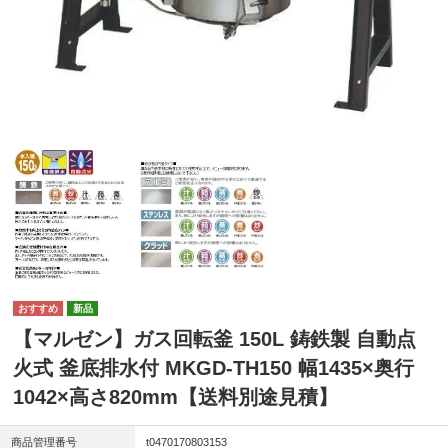
新品
【マルゼン】ガス回転釜 150L 鋳鉄製 自動点
火式 釜底排水付 MKGD-TH150 幅1435×奥行
1042×高さ820mm【送料別途見積】
商品管理番号
t0470170803153