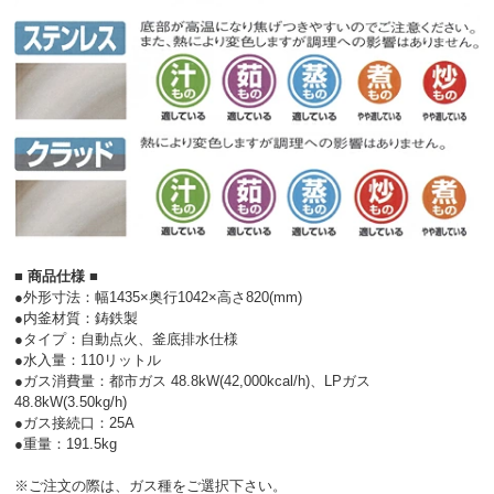
■ 商品仕様 ■
●外形寸法：幅1435×奥行1042×高さ820(mm)
●内釜材質：鋳鉄製
●タイプ：自動点火、釜底排水仕様
●水入量：110リットル
●ガス消費量：都市ガス 48.8kW(42,000kcal/h)、LPガス
48.8kW(3.50kg/h)
●ガス接続口：25A
●重量：191.5kg
※ご注文の際は、ガス種をご選択下さい。