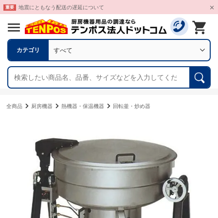
地震にともなう配送の遅延について
重要
カテゴリ
サイト内検索
全商品
厨房機器
熱機器・保温機器
回転釜・炒め器