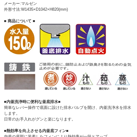
メーカー:マルゼン
外形寸法:W1435×D1042×H820(mm)
■ 商品について ■
■内釜洗浄時に便利な釜底排水■
簡単なレバー操作で底面に設けた排水バルブを開け、内釜洗浄水を排水
します。
日常のお手入れがグンと楽になります。
■熱効率を向上させる内釜底フィン■
内釜の底部に装着したフィンにより熱効率が一段とアップ。