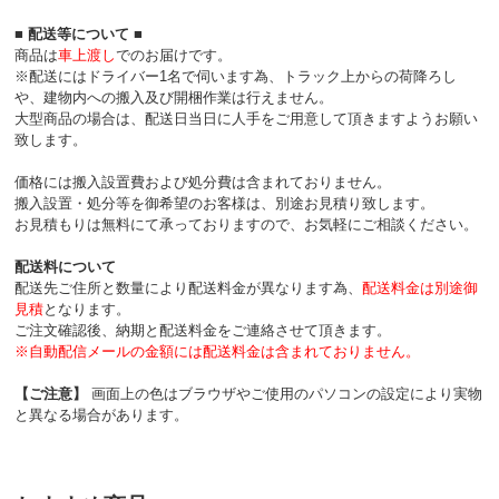
■ 配送等について ■
商品は
車上渡し
でのお届けです。
※配送にはドライバー1名で伺います為、トラック上からの荷降ろし
や、建物内への搬入及び開梱作業は行えません。
大型商品の場合は、配送日当日に人手をご用意して頂きますようお願い
致します。
価格には搬入設置費および処分費は含まれておりません。
搬入設置・処分等を御希望のお客様は、別途お見積り致します。
お見積もりは無料にて承っておりますので、お気軽にご相談ください。
配送料について
配送先ご住所と数量により配送料金が異なります為、
配送料金は別途御
見積
となります。
ご注文確認後、納期と配送料金をご連絡させて頂きます。
※自動配信メールの金額には配送料金は含まれておりません。
【ご注意】
画面上の色はブラウザやご使用のパソコンの設定により実物
と異なる場合があります。