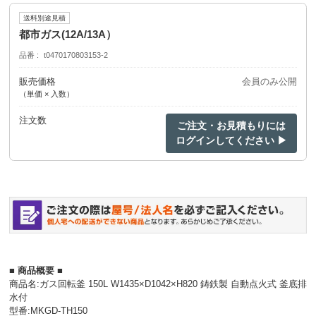
送料別途見積
都市ガス(12A/13A）
品番
t0470170803153-2
販売価格
会員のみ公開
（単価 × 入数）
注文数
ご注文・お見積もりには
ログインしてください ▶
■ 商品概要 ■
商品名:ガス回転釜 150L W1435×D1042×H820 鋳鉄製 自動点火式 釜底排
水付
型番:MKGD-TH150