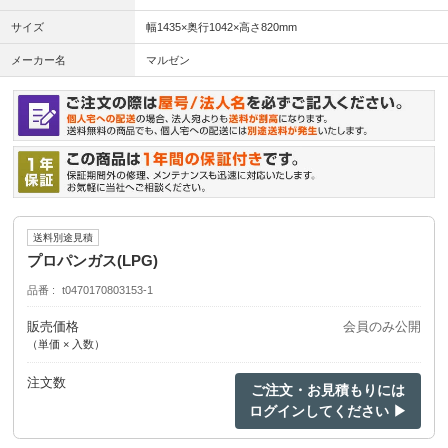
サイズ
幅1435×奥行1042×高さ820mm
メーカー名
マルゼン
送料別途見積
プロパンガス(LPG)
品番
t0470170803153-1
販売価格
会員のみ公開
（単価 × 入数）
注文数
ご注文・お見積もりには
ログインしてください ▶