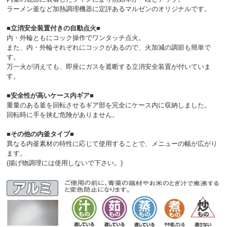
ラーメン釜など加熱調理機器に定評あるマルゼンのオリジナルです。
■立消安全装置付きの自動点火■
内・外輪ともにコック操作でワンタッチ点火。
また、内・外輪それぞれにコックがあるので、火加減の調節も簡単で
す。
万一火が消えても、即座にガスを遮断する立消安全装置が付いていま
す。
■安全性が高いケース内ギア■
重量のある釜を回転させるギア部を完全にケース内に収納しました。
回転時に手を挟む危険がありません。
■その他の内釜タイプ■
異なる内釜素材の特性に応じて使用することで、メニューの幅が広がり
ます。
(揚げ物調理には使用しないで下さい。)